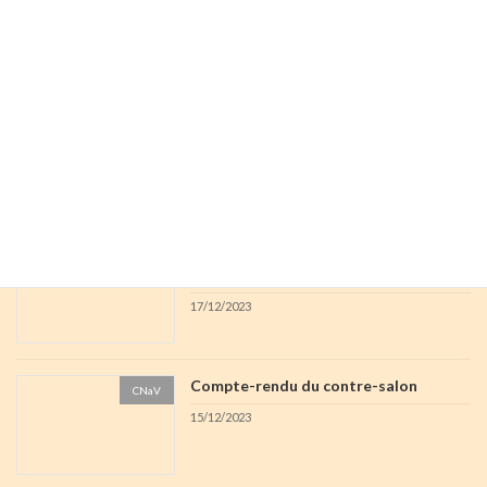
03/01/2024
Café rencontre des potes âgé.e.s le
Divers
7/1/2024
03/01/2024
Réunion du 10 décembre 2023 avec les
Divers
Potes Agé.e.s
17/12/2023
Compte-rendu du contre-salon
CNaV
15/12/2023