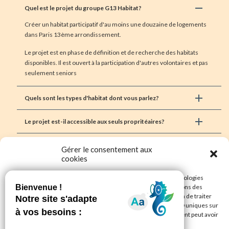
Quel est le projet du groupe G13 Habitat?
Créer un habitat participatif d'au moins une douzaine de logements
dans Paris 13ème arrondissement.
Le projet est en phase de définition et de recherche des habitats
disponibles. Il est ouvert à la participation d'autres volontaires et pas
seulement seniors
Quels sont les types d'habitat dont vous parlez?
Le projet est-il accessible aux seuls propritéaires?
Gérer le consentement aux
cookies
Articles récents
Pour offrir les meilleures expériences, nous utilisons des technologies
telles que les cookies pour stocker et/ou accéder aux informations des
RNHP appel à propositions
appareils. Le fait de consentir à ces technologies nous permettra de traiter
31/01/2024
des données telles que le comportement de navigation ou les ID uniques sur
Paris 13e voeux du Maire
ce site. Le fait de ne pas consentir ou de retirer son consentement peut avoir
27/01/2024
un effet négatif sur certaines caractéristiques et fonctions.
Conversation avec le Lavoir du Buisson